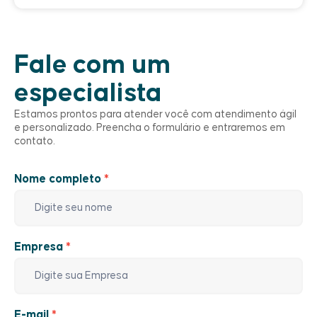
Fale com um
especialista
Estamos prontos para atender você com atendimento ágil
e personalizado. Preencha o formulário e entraremos em
contato.
Nome completo
*
Fale
com
um
especialista
Empresa
*
E-mail
*