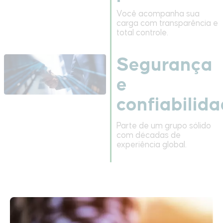
Você acompanha sua
carga com transparência e
total controle.
Segurança
e
confiabilid
Parte de um grupo sólido
com décadas de
experiência global.